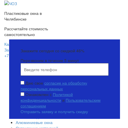
Пластиковые окна в
Челябинске
Рассчитайте стоимость
самостоятельно
Калькулятор окон
Заказать звонок
Закажите сегодня со скидкой 46%
+7 (351) 755-51-71
Перезвоним в течение 5 минут
Пластиковые окна
Пластиковые окна Alpenprof
Пластиковые окна Goodwin
Пластиковые окна Exprof
Даю свое
согласие на обработку
Пластиковые окна Grain
персональных данных
Пластиковые окна KBE
Ознакомлен с
Политикой
Пластиковые окна Veka
конфиденциальности
и
Пользовательским
Остекление балконов
соглашением
Теплое остекление
Отправить заявку и получить скидку
Холодное остекление
Алюминиевые окна